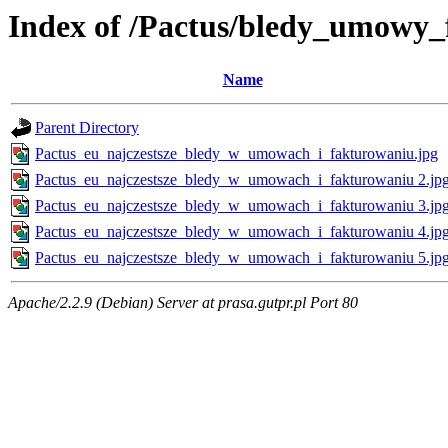
Index of /Pactus/bledy_umowy_
Name
Parent Directory
Pactus_eu_najczestsze_bledy_w_umowach_i_fakturowaniu.jpg
Pactus_eu_najczestsze_bledy_w_umowach_i_fakturowaniu 2.jp
Pactus_eu_najczestsze_bledy_w_umowach_i_fakturowaniu 3.jp
Pactus_eu_najczestsze_bledy_w_umowach_i_fakturowaniu 4.jp
Pactus_eu_najczestsze_bledy_w_umowach_i_fakturowaniu 5.jp
Apache/2.2.9 (Debian) Server at prasa.gutpr.pl Port 80