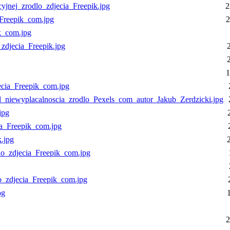
jnej_zrodlo_zdjecia_Freepik.jpg
2
_Freepik_com.jpg
2
k_com.jpg
zdjecia_Freepik.jpg
1
ecia_Freepik_com.jpg
_niewyplacalnoscia_zrodlo_Pexels_com_autor_Jakub_Zerdzicki.jpg
jpg
ia_Freepik_com.jpg
.jpg
lo_zdjecia_Freepik_com.jpg
_zdjecia_Freepik_com.jpg
pg
2