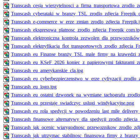
Transcash_cesja_wierzytelnosci_a_firma_transportowa_zrodlo_z
Transcash_cyberataki_w_branzy_TSL_zrodlo_zdjecia_Freepik_
Transcash_e-commerce_w_erze_zmian_zrodlo_zdjecia_Freepik.
Transcash_ekspresowa_platnosc_zrodlo_zdjecia_Freepik_com.jp
Transcash_elektroniczna_kontrola_zezwolen_dla_przewozników_
Transcash_elektryfikacja_flot_transportowych_zrodlo_zdjecia_F
Transcash_eu_Finanse_branży_TSL_male_firmy_na_krawedzi_zr
Transcash_eu_KSeF_2026_koniec_z_papierowymi_fakturami_zro
Transcash_eu_amerykanskie_cla.jpg
Transcash_eu_cyberbezpieczenstwo_w_erze_cyfryzacji_zrodlo_z
Transcash_eu_logo.jpg
Transcash_eu_ostatni_dzwonek_na_wymiane_tachografu_zrodlo
Transcash_eu_przestaje_swiadczyc_uslugi_windykacyjne.png
Transcash_eu_rola_spedycji_w_powodzeniu_last_mile_delivery_z
Transcash_finansowe_alternatywy_dla_spedycji_zrodlo_zdjecia
Transcash_jak_ocenic_wiarygodnosc_przewoznikow_zrodlo_zdje
Transcash_jak_utrzymac_stabilnosc_finansowa_firmy_z_branzy