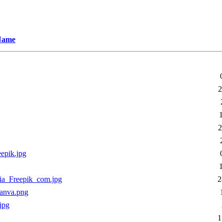
Name
2
2
epik.jpg
ia_Freepik_com.jpg
2
anva.png
jpg
1