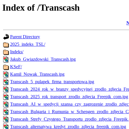
Index of /Transcash
Parent Directory
2025_indeks_TSL/
Indeks/
Jakub_Gwiazdowski_Transcash.jpg
KSeF/
Kamil_Nowak_Transcash.jpg
Transcash_5_pulapek_firma_transportowa.jpg
Transcash_2024_rok_w_branzy_spedycyjnej_zrodlo_zdjecia_Fre
Transcash_2025_rok_transport_zrodlo_zdjecia_Freepik_com.jpg
Transcash_AI_w_spedycji_szansa_czy_zagrozenie_zrodlo_zdjec
Transcash_Bulgaria_i_Rumunia_w_Schengen_zrodlo_zdjecia_C
Transcash_Strefy_Czystego_Transportu_zrodlo_zdjecia_Freepik.
Transcash_alternatywa_kredyt_zrodlo_zdjecia_freepik_com.jpg