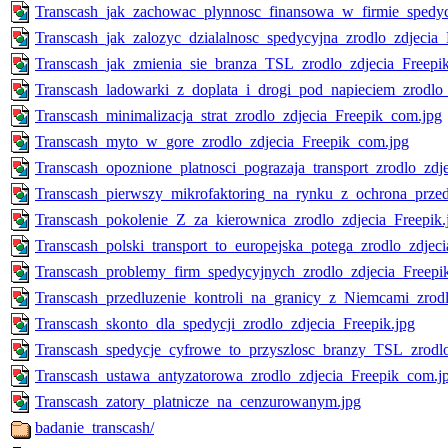
Transcash_jak_zachowac_plynnosc_finansowa_w_firmie_spedycy
Transcash_jak_zalozyc_dzialalnosc_spedycyjna_zrodlo_zdjecia
Transcash_jak_zmienia_sie_branza_TSL_zrodlo_zdjecia_Freepi
Transcash_ladowarki_z_doplata_i_drogi_pod_napieciem_zrodlo_
Transcash_minimalizacja_strat_zrodlo_zdjecia_Freepik_com.jpg
Transcash_myto_w_gore_zrodlo_zdjecia_Freepik_com.jpg
Transcash_opoznione_platnosci_pograzaja_transport_zrodlo_zdj
Transcash_pierwszy_mikrofaktoring_na_rynku_z_ochrona_przed
Transcash_pokolenie_Z_za_kierownica_zrodlo_zdjecia_Freepik.
Transcash_polski_transport_to_europejska_potega_zrodlo_zdjec
Transcash_problemy_firm_spedycyjnych_zrodlo_zdjecia_Freepik
Transcash_przedluzenie_kontroli_na_granicy_z_Niemcami_zrod
Transcash_skonto_dla_spedycji_zrodlo_zdjecia_Freepik.jpg
Transcash_spedycje_cyfrowe_to_przyszlosc_branzy_TSL_zrodlo
Transcash_ustawa_antyzatorowa_zrodlo_zdjecia_Freepik_com.j
Transcash_zatory_platnicze_na_cenzurowanym.jpg
badanie_transcash/