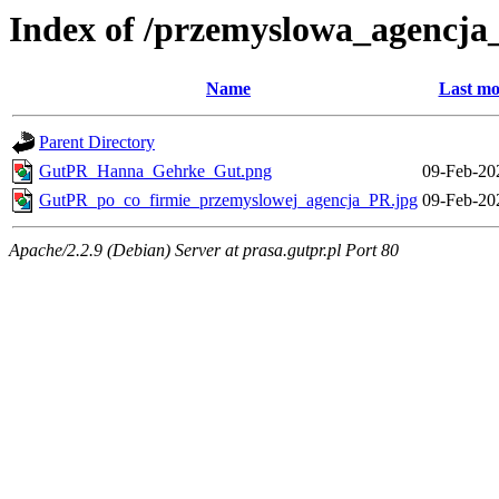
Index of /przemyslowa_agencj
Name
Last mo
Parent Directory
GutPR_Hanna_Gehrke_Gut.png
09-Feb-20
GutPR_po_co_firmie_przemyslowej_agencja_PR.jpg
09-Feb-20
Apache/2.2.9 (Debian) Server at prasa.gutpr.pl Port 80